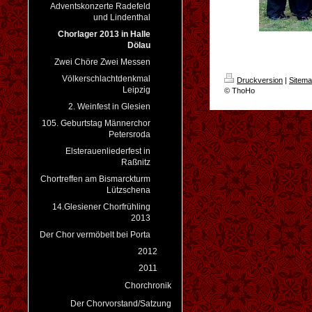
Adventskonzerte Radefeld
und Lindenthal
Chorlager 2013 in Halle
Dölau
Zwei Chöre Zwei Messen
Völkerschlachtdenkmal
Druckversion
|
Sitem
Leipzig
© ThoHo
2. Weinfest in Glesien
105. Geburtstag Männerchor
Petersroda
Elsterauenliederfest in
Raßnitz
Chortreffen am Bismarckturm
Lützschena
14.Glesiener Chorfrühling
2013
Der Chor vermöbelt bei Porta
2012
2011
Chorchronik
Der Chorvorstand/Satzung