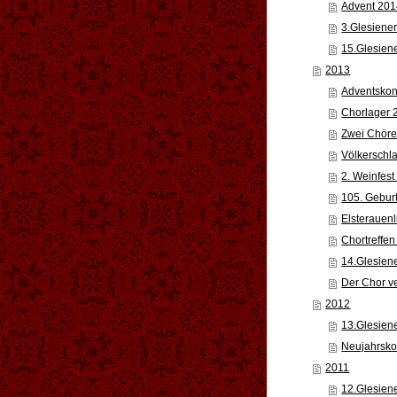
Advent 20
3.Glesiener
15.Glesien
2013
Adventskon
Chorlager 
Zwei Chör
Völkerschl
2. Weinfest
105. Gebur
Elsterauenl
Chortreffe
14.Glesien
Der Chor ve
2012
13.Glesien
Neujahrsko
2011
12.Glesien