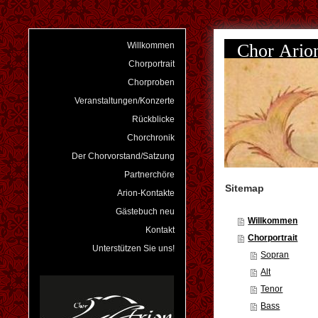
Chor Ari
Willkommen
Chorportrait
Chorproben
Veranstaltungen/Konzerte
Rückblicke
Chorchronik
Der Chorvorstand/Satzung
Partnerchöre
Sitemap
Arion-Kontakte
Gästebuch neu
Willkommen
Kontakt
Chorportrait
Unterstützen Sie uns!
Sopran
Alt
Tenor
Bass