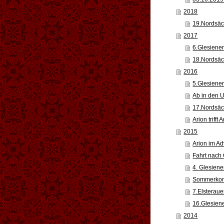
2018
19.Nordsäc
2017
6.Glesiener
18.Nordsäc
2016
5.Glesiener
Ab in den 
17.Nordsäc
Arion trifft 
2015
Arion im Ad
Fahrt nach
4. Glesiene
Sommerkonz
7.Elsteraue
16.Glesien
2014