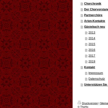
Chorchronik
Der Chorvorstan
Partnerchöre
Arion-Kontakte
Gästebuch neu
2013
2014
2015
2016
2017
2019
Kontakt
Impressum
Datenschutz
Unterstützen Sie
Druckversion
|
Sitem
© ThoHo