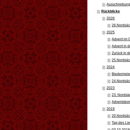
Ausschreibung
Rückblicke
2026
26.Nordsäc
2025
Advent im 
Advent in d
Zurück in 
25.Nordsäc
2024
Biedermeie
24.Nordsäc
2023
23. Nordsäc
Adventskon
2019
20.Nordsäc
Tag des Lie
03.10.2019