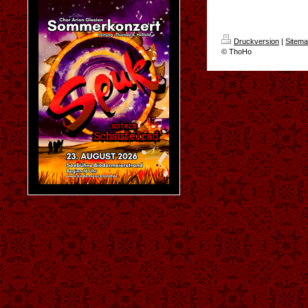
Druckversion
|
Sitem
© ThoHo