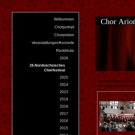
Chor Ari
Willkommen
Chorportrait
Chorproben
Veranstaltungen/Konzerte
Rückblicke
2026
26.Nordsächsisches
Chorfestival
2025
Das letzte Nordsächsis
2024
Wir sagen Danke für ja
2023
2019
2018
2017
2016
2015