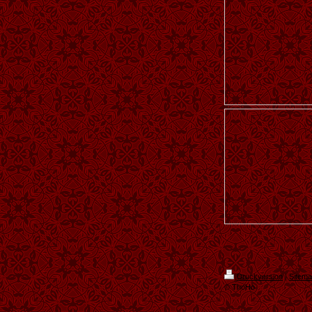
Druckversion
|
Sitem
© ThoHo