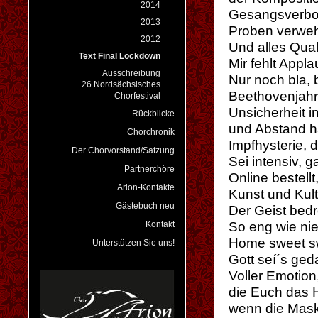
2014
Gesangsverbot,
2013
Proben verwehr
2012
Und alles Qual,
Text Final Lockdown
Mir fehlt Appla
Ausschreibung
Nur noch bla, bl
26.Nordsächsisches
Beethovenjahr
Chorfestival
Unsicherheit in
Rückblicke
und Abstand ha
Chorchronik
Impfhysterie, d
Der Chorvorstand/Satzung
Sei intensiv, g
Partnerchöre
Online bestellt,
Arion-Kontakte
Kunst und Kult
Gästebuch neu
Der Geist bedr
Kontakt
So eng wie nie
Home sweet s
Unterstützen Sie uns!
Gott seí´s geda
Voller Emotion, 
die Euch das H
wenn die Mask