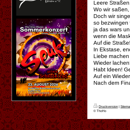
Leere Straßen,
Wo wir saßen, 
Doch wir sing
so bezwingen 
ja das wars un
wenn die Maske
Auf die Straß
In Ekstase, en
Liebe machen 
Wieder lachen!
Habt Ideen! Ge
Auf ein Wieder
Nach dem Fin
Druckversion
|
Sitem
© ThoHo